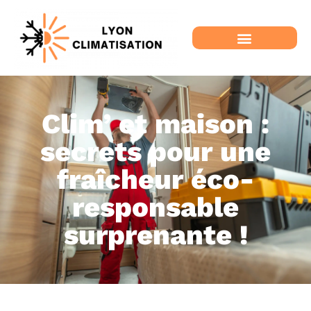
Clim’ et maison :
secrets pour une
fraîcheur éco-
responsable
surprenante !