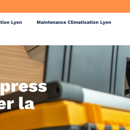
ation Lyon
Maintenance Climatisation Lyon
xpress
er la