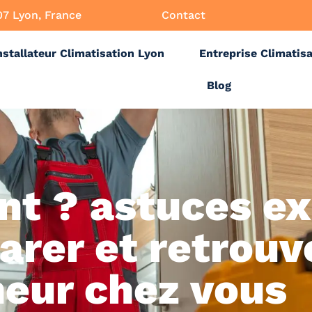
07 Lyon, France
Contact
nstallateur Climatisation Lyon
Entreprise Climatis
Blog
ant ? astuces e
arer et retrouv
heur chez vous