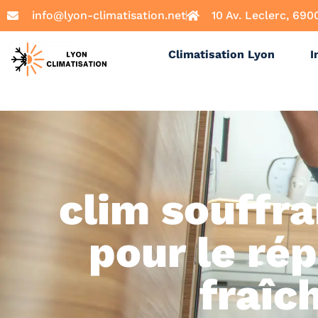
info@lyon-climatisation.net
10 Av. Leclerc, 690
Climatisation Lyon
I
clim souffr
pour le rép
fraîc