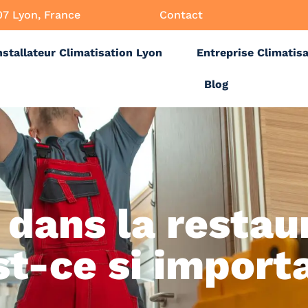
07 Lyon, France
Contact
nstallateur Climatisation Lyon
Entreprise Climatis
Blog
 dans la restaur
st-ce si import