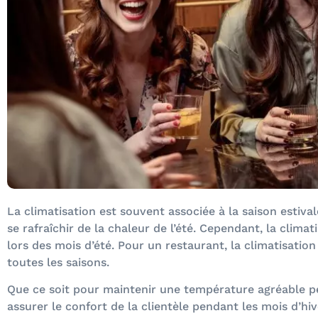
La climatisation est souvent associée à la saison estiva
se rafraîchir de la chaleur de l’été. Cependant, la clima
lors des mois d’été. Pour un restaurant, la climatisatio
toutes les saisons.
Que ce soit pour maintenir une température agréable p
assurer le confort de la clientèle pendant les mois d’hiv